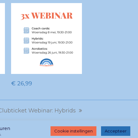
TOEVOEGEN AAN
€
26,99
WINKELWAGEN
Clubticket Webinar: Hybrids
next
post:
euren
Cookie instellingen
Accepteer
.