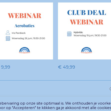
TOEVOEGEN AAN
TOEVOEGEN AAN
9,99
€
49,99
WINKELWAGEN
WINKELWAGEN
webervaring op onze site optimaal is. We onthouden je voork
© Synchrofest 2026 - website
Gabrielle Philipsen
oor op "Accepteren" te klikken ga je akkoord met alle cookies