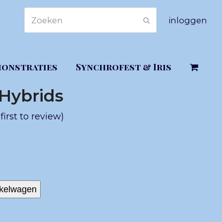
Zoeken
inloggen
Verzenden
onstraties
Synchrofest & Iris
Hybrids
first to review
)
kelwagen