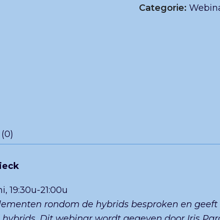
Categorie:
Webina
(0)
dieck
i, 19:30u-21:00u
lementen rondom de hybrids besproken en geeft Ir
hybrids.
Dit webinar wordt gegeven door Iris Par