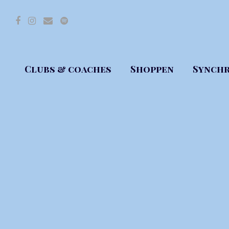
Facebook
Instagram
E-
Spotify
mail
Clubs & coaches
Shoppen
Synchr