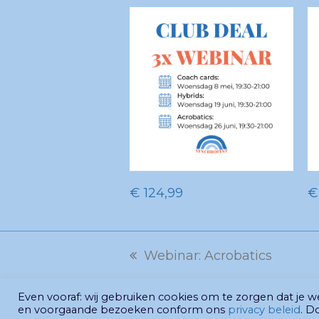
TOEVOEGEN AAN
€
124,99
€
WINKELWAGEN
Webinar: Acrobatics
previous
post:
Even vooraf: wij gebruiken cookies om te zorgen dat je 
en voorgaande bezoeken conform ons
privacy beleid
. D