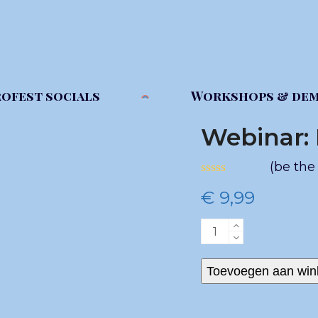
ofest socials
Workshops & dem
Webinar: 
(
be the 
Gewaardeerd
€
9,99
0
uit
5
Webinar:
Hybrids
aantal
Toevoegen aan win