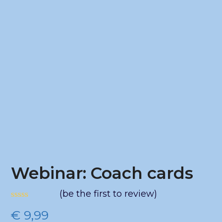
Webinar: Coach cards
(
be the first to review
)
Gewaardeerd
€
9,99
0