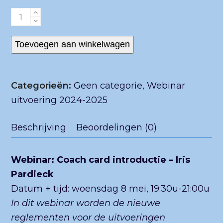
uit
5
Webinar:
Coach
cards
Toevoegen aan winkelwagen
aantal
Categorieën:
Geen categorie
,
Webinar
uitvoering 2024-2025
Beschrijving
Beoordelingen (0)
Webinar: Coach card introductie – Iris
Pardieck
Datum + tijd: woensdag 8 mei, 19:30u-21:00u
In dit webinar worden de nieuwe
reglementen voor de uitvoeringen