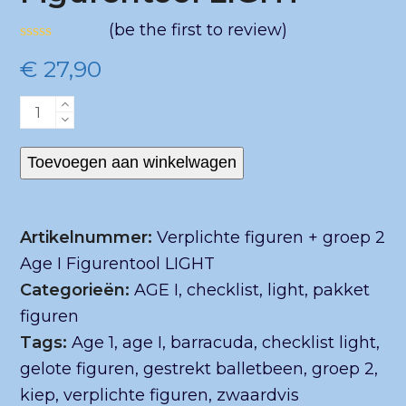
(
be the first to review
)
Gewaardeerd
€
27,90
0
uit
5
Verplichte
figuren
+
Toevoegen aan winkelwagen
groep
2
Artikelnummer:
Verplichte figuren + groep 2
Age
Age I Figurentool LIGHT
I
Categorieën:
AGE I
,
checklist
,
light
,
pakket
Figurentool
figuren
LIGHT
Tags:
Age 1
,
age I
,
barracuda
,
checklist light
,
aantal
gelote figuren
,
gestrekt balletbeen
,
groep 2
,
kiep
,
verplichte figuren
,
zwaardvis