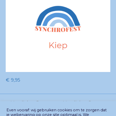
€
9,95
Verplichte figuren
Verplichte figuren
+ groep 1 Age I
+ groep 3 Age I
Even vooraf: wij gebruiken cookies om te zorgen dat
previous
next
je webervaring op onze site optimaal is. We