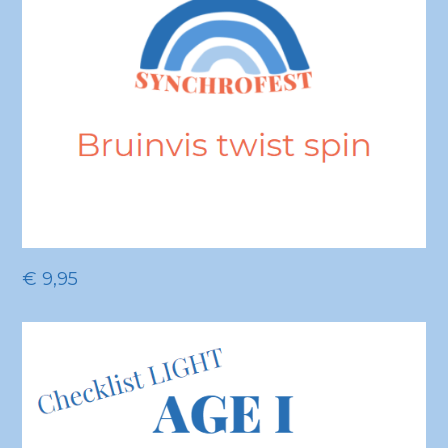
€
9,95