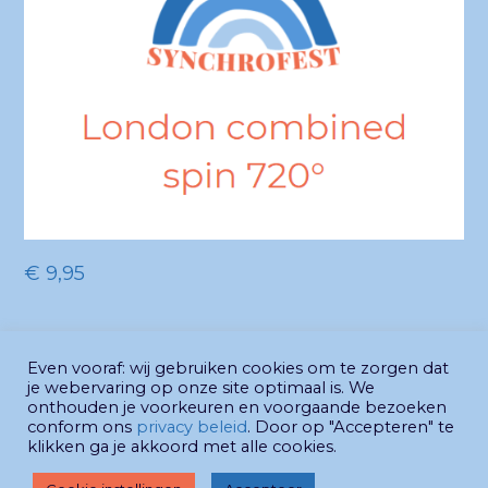
€
9,95
Vlinder Junioren
Ipanema Junioren
Even vooraf: wij gebruiken cookies om te zorgen dat
je webervaring op onze site optimaal is. We
previous
next
Figurentool LIGHT
Figurentool LIGHT
onthouden je voorkeuren en voorgaande bezoeken
conform ons
privacy beleid
. Door op "Accepteren" te
post:
post:
klikken ga je akkoord met alle cookies.
© Synchrofest 2026 - website
Gabrielle