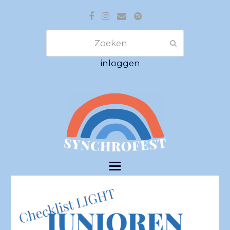
Facebook
Instagram
E-
Spotify
mail
Zoeken
Verzenden
inloggen