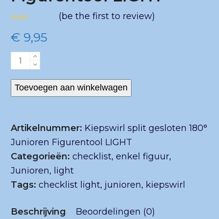
(
be the first to review
)
Gewaardeerd
€
9,95
0
uit
5
Kiepswirl
split
gesloten
Toevoegen aan winkelwagen
180°
Junioren
Artikelnummer:
Kiepswirl split gesloten 180°
Figurentool
Junioren Figurentool LIGHT
LIGHT
Categorieën:
checklist
,
enkel figuur
,
aantal
Junioren
,
light
Tags:
checklist light
,
junioren
,
kiepswirl
Beschrijving
Beoordelingen (0)