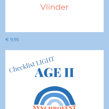
€
9,95