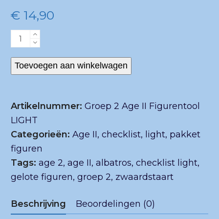
Gewaardeerd
€
14,90
0
uit
5
Groep
2
Age
Toevoegen aan winkelwagen
II
Figurentool
Artikelnummer:
Groep 2 Age II Figurentool
LIGHT
LIGHT
aantal
Categorieën:
Age II
,
checklist
,
light
,
pakket
figuren
Tags:
age 2
,
age II
,
albatros
,
checklist light
,
gelote figuren
,
groep 2
,
zwaardstaart
Beschrijving
Beoordelingen (0)