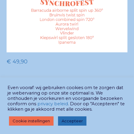
€
49,90
Groep 1 Age II
Groep 3 Age II
Even vooraf: wij gebruiken cookies om te zorgen dat
je webervaring op onze site optimaal is. We
previous
next
Figurentool LIGHT
Figurentool LIGHT
onthouden je voorkeuren en voorgaande bezoeken
conform ons
privacy beleid
. Door op "Accepteren" te
post:
post:
klikken ga je akkoord met alle cookies.
© Synchrofest 2026 - website
Gabrielle
Cookie instellingen
Accepteer
Philipsen