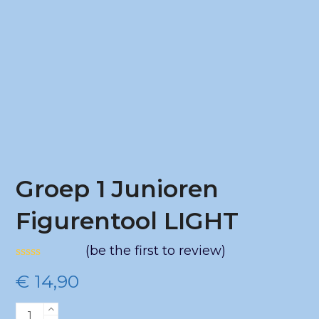
Groep 1 Junioren
Figurentool LIGHT
(
be the first to review
)
Gewaardeerd
€
14,90
0
uit
5
Groep