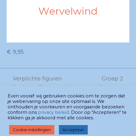
€
9,95
Verplichte figuren
Groep 2
Junioren Figurentool
Junioren
previous
next
LIGHT
Figurentool
Even vooraf: wij gebruiken cookies om te zorgen dat
post:
je webervaring op onze site optimaal is. We
post:
LIGHT
onthouden je voorkeuren en voorgaande bezoeken
conform ons
privacy beleid
. Door op "Accepteren" te
klikken ga je akkoord met alle cookies.
© Synchrofest 2026 - website
Gabrielle
Cookie instellingen
Accepteer
Philipsen