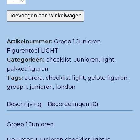
1
Junioren
Toevoegen aan winkelwagen
Figurentool
LIGHT
Artikelnummer:
Groep 1 Junioren
aantal
Figurentool LIGHT
Categorieën:
checklist
,
Junioren
,
light
,
pakket figuren
Tags:
aurora
,
checklist light
,
gelote figuren
,
groep 1
,
junioren
,
london
Beschrijving
Beoordelingen (0)
Groep 1 Junioren
De Groep 1 Junioren checklist light is