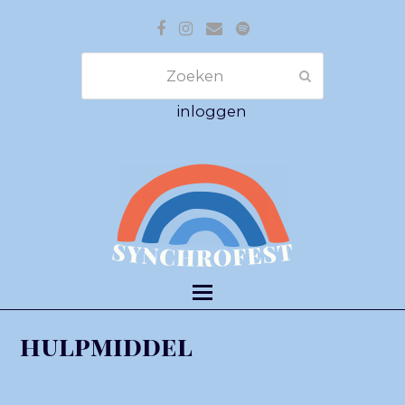
Facebook
Instagram
E-
Spotify
mail
Zoeken
Verzenden
inloggen
hulpmiddel