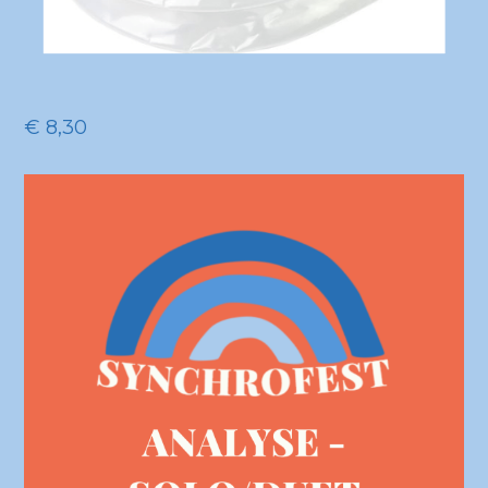
€
8,30